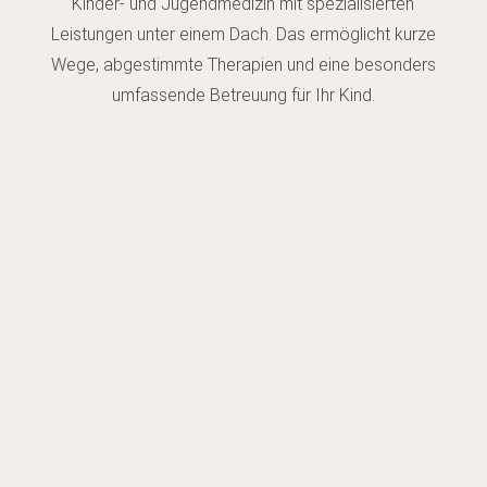
Kinder- und Jugendmedizin mit spezialisierten
Leistungen unter einem Dach. Das ermöglicht kurze
Wege, abgestimmte Therapien und eine besonders
umfassende Betreuung für Ihr Kind.
Kinderärztliche Versorgung
Wir begleiten Sie von den Vorsorgeuntersuchungen über
notwendige Impfungen
und
akute Notfälle sowie spezieller Diagnostik bis hin zu
Familienberatung.
MEHR