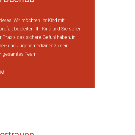
eres. Wir möchten Ihr Kind mit
gfalt begleiten. Ihr Kind und Sie sollen
 Praxis das sichere Gefühl haben, in
der- und Jugendmediziner zu sein.
er gesamtes Team.
AM
ertrauen